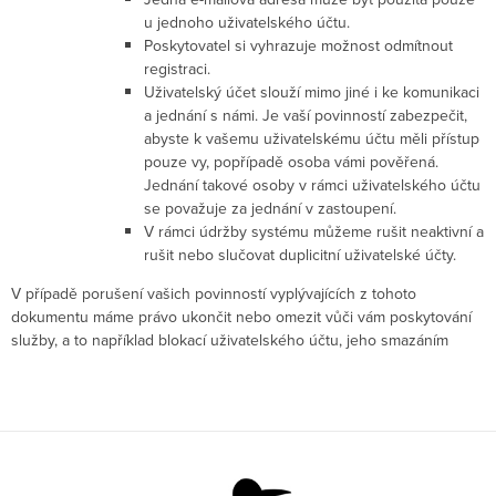
u jednoho uživatelského účtu.
Poskytovatel si vyhrazuje možnost odmítnout
registraci.
Uživatelský účet slouží mimo jiné i ke komunikaci
a jednání s námi. Je vaší povinností zabezpečit,
abyste k vašemu uživatelskému účtu měli přístup
pouze vy, popřípadě osoba vámi pověřená.
Jednání takové osoby v rámci uživatelského účtu
se považuje za jednání v zastoupení.
V rámci údržby systému můžeme rušit neaktivní a
rušit nebo slučovat duplicitní uživatelské účty.
V případě porušení vašich povinností vyplývajících z tohoto
dokumentu máme právo ukončit nebo omezit vůči vám poskytování
služby, a to například blokací uživatelského účtu, jeho smazáním
Z
á