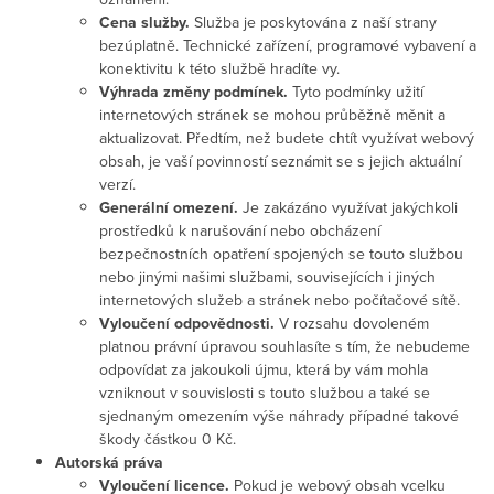
Cena služby.
Služba je poskytována z naší strany
bezúplatně. Technické zařízení, programové vybavení a
konektivitu k této službě hradíte vy.
Výhrada změny podmínek.
Tyto podmínky užití
internetových stránek se mohou průběžně měnit a
aktualizovat. Předtím, než budete chtít využívat webový
obsah, je vaší povinností seznámit se s jejich aktuální
verzí.
Generální omezení.
Je zakázáno využívat jakýchkoli
prostředků k narušování nebo obcházení
bezpečnostních opatření spojených se touto službou
nebo jinými našimi službami, souvisejících i jiných
internetových služeb a stránek nebo počítačové sítě.
Vyloučení odpovědnosti.
V rozsahu dovoleném
platnou právní úpravou souhlasíte s tím, že nebudeme
odpovídat za jakoukoli újmu, která by vám mohla
vzniknout v souvislosti s touto službou a také se
sjednaným omezením výše náhrady případné takové
škody částkou 0 Kč.
Autorská práva
Vyloučení licence.
Pokud je webový obsah vcelku