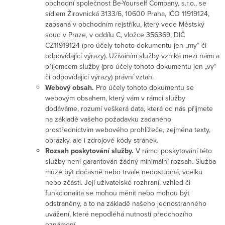
obchodní společnost Be-Yourself Company, s.r.o., se
sídlem Žirovnická 3133/6, 10600 Praha, IČO 11919124,
zapsaná v obchodním rejstříku, který vede Městský
soud v Praze, v oddílu C, vložce 356369, DIČ
CZ11919124 (pro účely tohoto dokumentu jen „my“ či
odpovídající výrazy). Užíváním služby vzniká mezi námi a
příjemcem služby (pro účely tohoto dokumentu jen „vy“
či odpovídající výrazy) právní vztah.
Webový obsah.
Pro účely tohoto dokumentu se
webovým obsahem, který vám v rámci služby
dodáváme, rozumí veškerá data, která od nás přijmete
na základě vašeho požadavku zadaného
prostřednictvím webového prohlížeče, zejména texty,
obrázky, ale i zdrojové kódy stránek.
Rozsah poskytování služby.
V rámci poskytování této
služby není garantován žádný minimální rozsah. Služba
může být dočasně nebo trvale nedostupná, vcelku
nebo zčásti. Její uživatelské rozhraní, vzhled či
funkcionalita se mohou měnit nebo mohou být
odstraněny, a to na základě našeho jednostranného
uvážení, které nepodléhá nutnosti předchozího
oznámení.