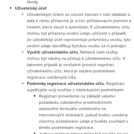
škody.
Uživatelský účet
Uživatelským účtem se rozumí záznam v naší databázi a
data k němu přiřazená; je určen přihlašovacím jménem a
heslem, které slouží k autentizaci. K uživatelskému účtu
mohou být přiřazeny osobní údaje, přičemž v případě,
že uživatelský účet reprezentuje právnickou osobu, tyto
osobní údaje identifikují fyzickou osobu za ni jednající.
Využití uživatelského účtu.
Některé části služby
mohou být vázány na přístup k uživatelskému účtu. V
takovém případě je nezbytné provést registraci
uživatelského účtu, která je vázána podmínkami
registrace uvedenými níže.
Podmínky registrace uživatelského účtu.
Registrací
vyjadřujete svůj souhlas s následujícími podmínkami:
Registraci provedeme na základě vašeho
požadavku odeslaného prostřednictvím
webového formuláře umístěného na
internetových stránkách, pokud budou uvedeny
všechny požadované údaje a budete souhlasit s
těmito podmínkami registrace.
Jedna e-mailová adresa může být použita pouze