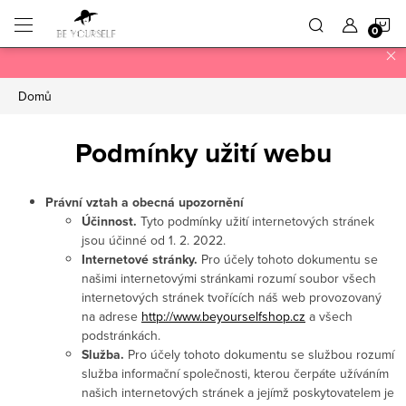
Přejít
N
na
obsah
K
Domů
Podmínky užití webu
Právní vztah a obecná upozornění
Účinnost.
Tyto podmínky užití internetových stránek
jsou účinné od 1. 2. 2022.
Internetové stránky.
Pro účely tohoto dokumentu se
našimi internetovými stránkami rozumí soubor všech
internetových stránek tvořících náš web provozovaný
na adrese
http://www.beyourselfshop.cz
a všech
podstránkách.
Služba.
Pro účely tohoto dokumentu se službou rozumí
služba informační společnosti, kterou čerpáte užíváním
našich internetových stránek a jejímž poskytovatelem je