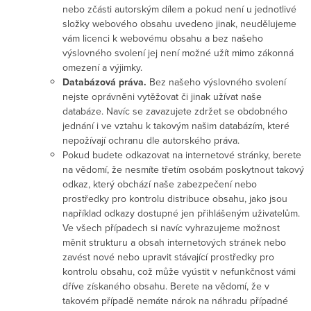
nebo zčásti autorským dílem a pokud není u jednotlivé
složky webového obsahu uvedeno jinak, neudělujeme
vám licenci k webovému obsahu a bez našeho
výslovného svolení jej není možné užít mimo zákonná
omezení a výjimky.
Databázová práva.
Bez našeho výslovného svolení
nejste oprávněni vytěžovat či jinak užívat naše
databáze. Navíc se zavazujete zdržet se obdobného
jednání i ve vztahu k takovým našim databázím, které
nepožívají ochranu dle autorského práva.
Pokud budete odkazovat na internetové stránky, berete
na vědomí, že nesmíte třetím osobám poskytnout takový
odkaz, který obchází naše zabezpečení nebo
prostředky pro kontrolu distribuce obsahu, jako jsou
například odkazy dostupné jen přihlášeným uživatelům.
Ve všech případech si navíc vyhrazujeme možnost
měnit strukturu a obsah internetových stránek nebo
zavést nové nebo upravit stávající prostředky pro
kontrolu obsahu, což může vyústit v nefunkčnost vámi
dříve získaného obsahu. Berete na vědomí, že v
takovém případě nemáte nárok na náhradu případné