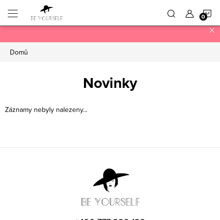
Přejít
N
na
obsah
K
Domů
Novinky
Záznamy nebyly nalezeny...
Z
á
p
a